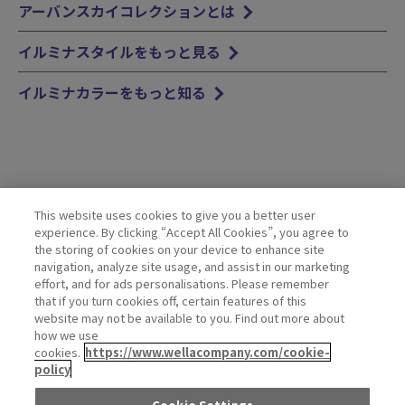
アーバンスカイコレクションとは
イルミナスタイルをもっと見る
イルミナカラーをもっと知る
This website uses cookies to give you a better user
experience. By clicking “Accept All Cookies”, you agree to
the storing of cookies on your device to enhance site
navigation, analyze site usage, and assist in our marketing
SALON SEARCH
effort, and for ads personalisations. Please remember
イルミナカラーを取り扱う美容院・ヘアサロンを探す
that if you turn cookies off, certain features of this
website may not be available to you. Find out more about
how we use
PAGE TOP
cookies.
https://www.wellacompany.com/cookie-
policy